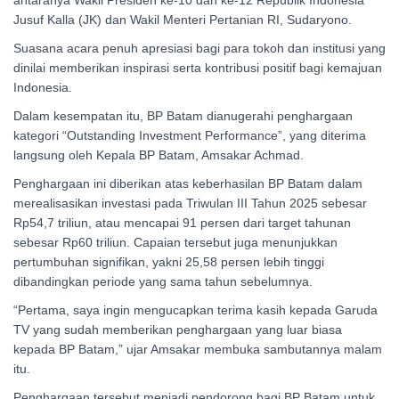
Jusuf Kalla (JK) dan Wakil Menteri Pertanian RI, Sudaryono.
Suasana acara penuh apresiasi bagi para tokoh dan institusi yang
dinilai memberikan inspirasi serta kontribusi positif bagi kemajuan
Indonesia.
Dalam kesempatan itu, BP Batam dianugerahi penghargaan
kategori “Outstanding Investment Performance”, yang diterima
langsung oleh Kepala BP Batam, Amsakar Achmad.
Penghargaan ini diberikan atas keberhasilan BP Batam dalam
merealisasikan investasi pada Triwulan III Tahun 2025 sebesar
Rp54,7 triliun, atau mencapai 91 persen dari target tahunan
sebesar Rp60 triliun. Capaian tersebut juga menunjukkan
pertumbuhan signifikan, yakni 25,58 persen lebih tinggi
dibandingkan periode yang sama tahun sebelumnya.
“Pertama, saya ingin mengucapkan terima kasih kepada Garuda
TV yang sudah memberikan penghargaan yang luar biasa
kepada BP Batam,” ujar Amsakar membuka sambutannya malam
itu.
Penghargaan tersebut menjadi pendorong bagi BP Batam untuk