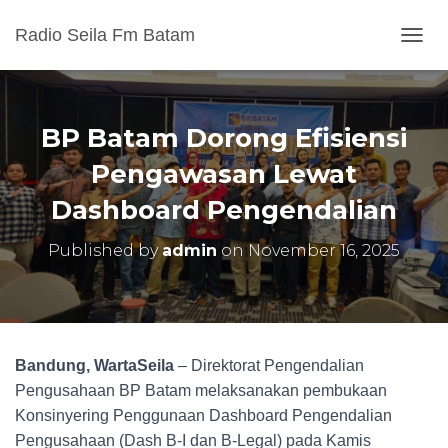
Radio Seila Fm Batam
T
O
G
G
L
BP Batam Dorong Efisiensi
E
N
Pengawasan Lewat
A
Dashboard Pengendalian
V
I
G
Published by
admin
on
November 16, 2025
A
T
I
O
N
Bandung, WartaSeila
– Direktorat Pengendalian
Pengusahaan BP Batam melaksanakan pembukaan
Konsinyering Penggunaan Dashboard Pengendalian
Pengusahaan (Dash B-I dan B-Legal) pada Kamis