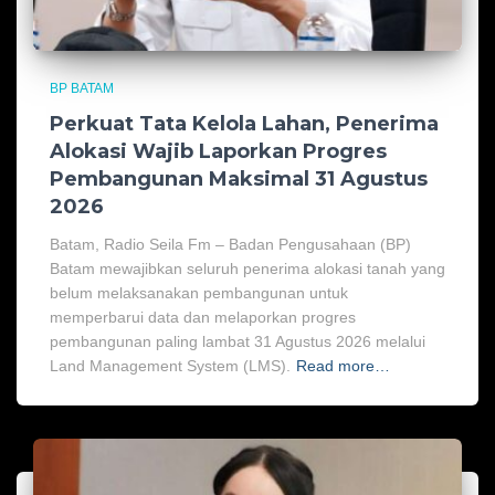
BP BATAM
Perkuat Tata Kelola Lahan, Penerima
Alokasi Wajib Laporkan Progres
Pembangunan Maksimal 31 Agustus
2026
Batam, Radio Seila Fm – Badan Pengusahaan (BP)
Batam mewajibkan seluruh penerima alokasi tanah yang
belum melaksanakan pembangunan untuk
memperbarui data dan melaporkan progres
pembangunan paling lambat 31 Agustus 2026 melalui
Land Management System (LMS).
Read more…