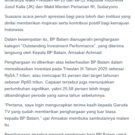
Jusuf Kalla (JK) dan Wakil Menteri Pertanian RI, Sudaryono.
Suasana acara penuh apresiasi bagi para tokoh dan institusi yang
dinilai memberikan inspirasi serta kontribusi positif bagi kemajuan
Indonesia.
Dalam kesempatan itu, BP Batam dianugerahi penghargaan
kategori “Outstanding Investment Performance”, yang diterima
langsung oleh Kepala BP Batam, Amsakar Achmad.
Penghargaan ini diberikan atas keberhasilan BP Batam dalam
merealisasikan investasi pada Triwulan III Tahun 2025 sebesar
Rp54,7 triliun, atau mencapai 91 persen dari target tahunan
sebesar Rp60 triliun. Capaian tersebut juga menunjukkan
pertumbuhan signifikan, yakni 25,58 persen lebih tinggi
dibandingkan periode yang sama tahun sebelumnya.
“Pertama, saya ingin mengucapkan terima kasih kepada Garuda
TV yang sudah memberikan penghargaan yang luar biasa
kepada BP Batam,” ujar Amsakar membuka sambutannya malam
itu.
Penghargaan tersebut menjadi pendorong bagi BP Batam untuk