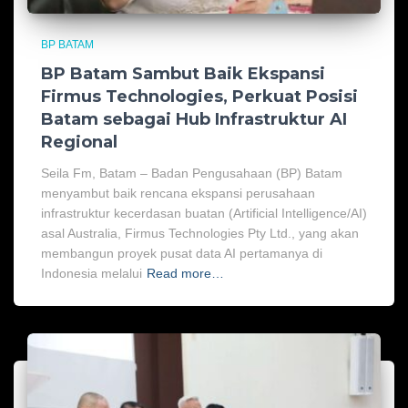
BP BATAM
BP Batam Sambut Baik Ekspansi
Firmus Technologies, Perkuat Posisi
Batam sebagai Hub Infrastruktur AI
Regional
Seila Fm, Batam – Badan Pengusahaan (BP) Batam
menyambut baik rencana ekspansi perusahaan
infrastruktur kecerdasan buatan (Artificial Intelligence/AI)
asal Australia, Firmus Technologies Pty Ltd., yang akan
membangun proyek pusat data AI pertamanya di
Indonesia melalui
Read more…