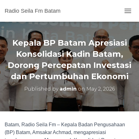
Radio Seila Fm Batam
T
O
G
G
L
Kepala BP Batam Apresiasi
E
N
Konsolidasi Kadin Batam,
A
Dorong Percepatan Investasi
V
I
dan Pertumbuhan Ekonomi
G
A
T
Published by
admin
on
May 2, 2026
I
O
N
Batam, Radio Seila Fm – Kepala Badan Pengusahaan
(BP) Batam, Amsakar Achmad, mengapresiasi