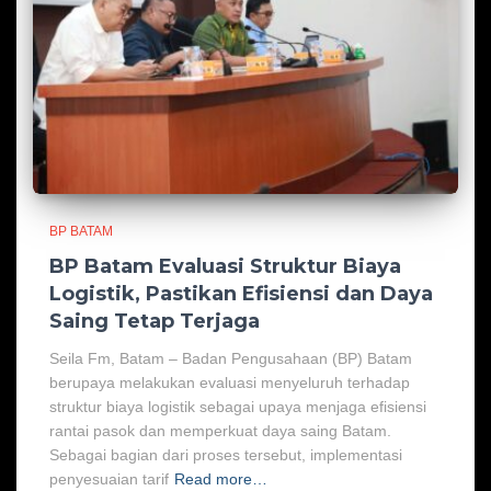
BP BATAM
BP Batam Evaluasi Struktur Biaya
Logistik, Pastikan Efisiensi dan Daya
Saing Tetap Terjaga
Seila Fm, Batam – Badan Pengusahaan (BP) Batam
berupaya melakukan evaluasi menyeluruh terhadap
struktur biaya logistik sebagai upaya menjaga efisiensi
rantai pasok dan memperkuat daya saing Batam.
Sebagai bagian dari proses tersebut, implementasi
penyesuaian tarif
Read more…