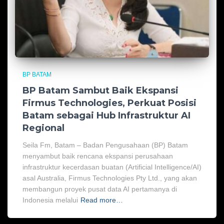
BP BATAM
BP Batam Sambut Baik Ekspansi
Firmus Technologies, Perkuat Posisi
Batam sebagai Hub Infrastruktur AI
Regional
Seila Fm, Batam – Badan Pengusahaan (BP) Batam
menyambut baik rencana ekspansi perusahaan
infrastruktur kecerdasan buatan (Artificial Intelligence/AI)
asal Australia, Firmus Technologies Pty Ltd., yang akan
membangun proyek pusat data AI pertamanya di
Indonesia melalui
Read more…