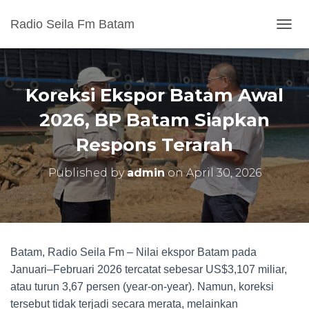
Radio Seila Fm Batam
T
O
G
G
L
Koreksi Ekspor Batam Awal
E
N
2026, BP Batam Siapkan
A
Respons Terarah
V
I
G
Published by
admin
on
April 30, 2026
A
T
I
O
N
Batam, Radio Seila Fm – Nilai ekspor Batam pada
Januari–Februari 2026 tercatat sebesar US$3,107 miliar,
atau turun 3,67 persen (year-on-year). Namun, koreksi
tersebut tidak terjadi secara merata, melainkan