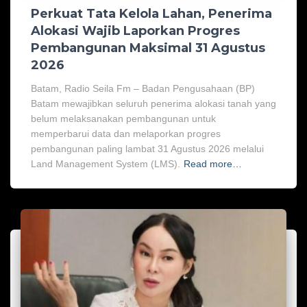
Perkuat Tata Kelola Lahan, Penerima
Alokasi Wajib Laporkan Progres
Pembangunan Maksimal 31 Agustus
2026
Batam, Radio Seila Fm – Badan Pengusahaan (BP)
Batam mewajibkan seluruh penerima alokasi tanah yang
belum melaksanakan pembangunan untuk
memperbarui data dan melaporkan progres
pembangunan paling lambat 31 Agustus 2026 melalui
Land Management System (LMS).
Read more…