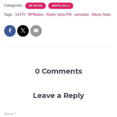
Categories:
BP BATAM
WARTA SEILA
Tags:
1447h
BPBatam
Radio Seila FM
ramadan
Warta Seila
0 Comments
Leave a Reply
Name
*