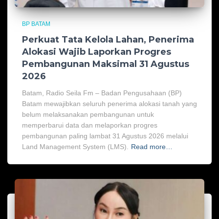
BP BATAM
Perkuat Tata Kelola Lahan, Penerima
Alokasi Wajib Laporkan Progres
Pembangunan Maksimal 31 Agustus
2026
Batam, Radio Seila Fm – Badan Pengusahaan (BP)
Batam mewajibkan seluruh penerima alokasi tanah yang
belum melaksanakan pembangunan untuk
memperbarui data dan melaporkan progres
pembangunan paling lambat 31 Agustus 2026 melalui
Land Management System (LMS).
Read more…