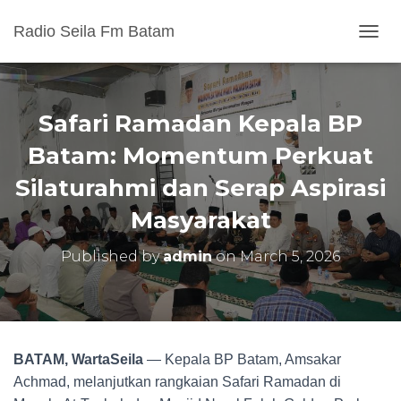
Radio Seila Fm Batam
T
O
G
G
L
Safari Ramadan Kepala BP
E
N
Batam: Momentum Perkuat
A
Silaturahmi dan Serap Aspirasi
V
I
Masyarakat
G
A
T
Published by
admin
on
March 5, 2026
I
O
N
BATAM, WartaSeila
— Kepala BP Batam, Amsakar
Achmad, melanjutkan rangkaian Safari Ramadan di