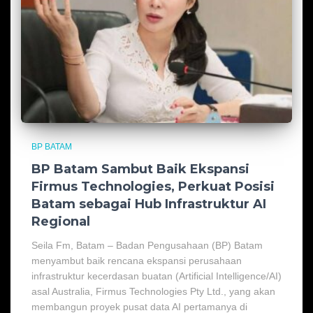
BP BATAM
BP Batam Sambut Baik Ekspansi
Firmus Technologies, Perkuat Posisi
Batam sebagai Hub Infrastruktur AI
Regional
Seila Fm, Batam – Badan Pengusahaan (BP) Batam
menyambut baik rencana ekspansi perusahaan
infrastruktur kecerdasan buatan (Artificial Intelligence/AI)
asal Australia, Firmus Technologies Pty Ltd., yang akan
membangun proyek pusat data AI pertamanya di