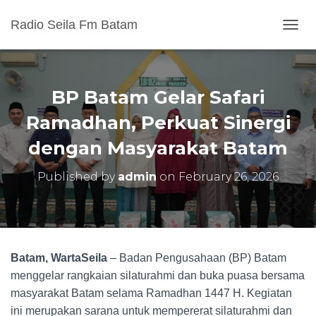
Radio Seila Fm Batam
T
O
G
G
L
BP Batam Gelar Safari
E
N
Ramadhan, Perkuat Sinergi
A
dengan Masyarakat Batam
V
I
G
Published by
admin
on
February 26, 2026
A
T
I
O
N
Batam, WartaSeila
– Badan Pengusahaan (BP) Batam
menggelar rangkaian silaturahmi dan buka puasa bersama
masyarakat Batam selama Ramadhan 1447 H. Kegiatan
ini merupakan sarana untuk mempererat silaturahmi dan