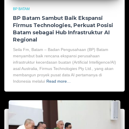
BP BATAM
BP Batam Sambut Baik Ekspansi
Firmus Technologies, Perkuat Posisi
Batam sebagai Hub Infrastruktur AI
Regional
Seila Fm, Batam – Badan Pengusahaan (BP) Batam
menyambut baik rencana ekspansi perusahaan
infrastruktur kecerdasan buatan (Artificial Intelligence/AI)
asal Australia, Firmus Technologies Pty Ltd., yang akan
membangun proyek pusat data AI pertamanya di
Indonesia melalui
Read more…