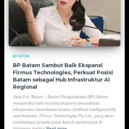
BP BATAM
BP Batam Sambut Baik Ekspansi
Firmus Technologies, Perkuat Posisi
Batam sebagai Hub Infrastruktur AI
Regional
Seila Fm, Batam – Badan Pengusahaan (BP) Batam
menyambut baik rencana ekspansi perusahaan
infrastruktur kecerdasan buatan (Artificial Intelligence/AI)
asal Australia, Firmus Technologies Pty Ltd., yang akan
membangun proyek pusat data AI pertamanya di
Indonesia melalui
Read more…