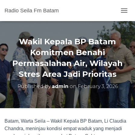
Radio Seila Fm Batam
T
O
G
G
L
Wakil Kepala BP Batam
E
N
Komitmen Benahi
A
Permasalahan Air, Wilayah
V
I
Stres Area Jadi Prioritas
G
A
T
Published by
admin
on
February 3, 2026
I
O
N
Batam, Warta Seila – Wakil Kepala BP Batam, Li Claudia
Chandra, meninjau kondisi empat waduk yang menjadi