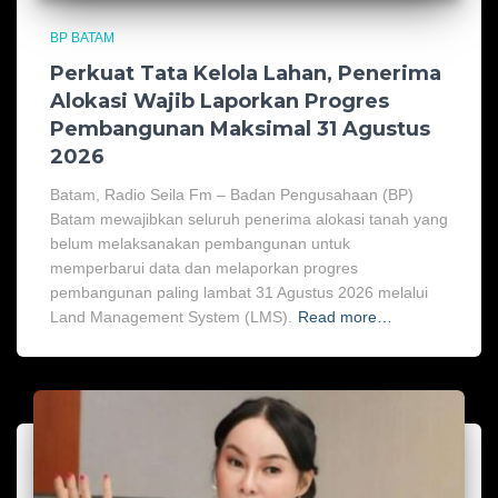
BP BATAM
Perkuat Tata Kelola Lahan, Penerima
Alokasi Wajib Laporkan Progres
Pembangunan Maksimal 31 Agustus
2026
Batam, Radio Seila Fm – Badan Pengusahaan (BP)
Batam mewajibkan seluruh penerima alokasi tanah yang
belum melaksanakan pembangunan untuk
memperbarui data dan melaporkan progres
pembangunan paling lambat 31 Agustus 2026 melalui
Land Management System (LMS).
Read more…