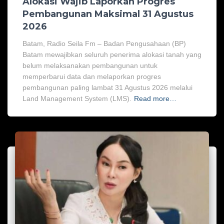
Alokasi Wajib Laporkan Progres
Pembangunan Maksimal 31 Agustus
2026
Batam, Radio Seila Fm – Badan Pengusahaan (BP)
Batam mewajibkan seluruh penerima alokasi tanah yang
belum melaksanakan pembangunan untuk
memperbarui data dan melaporkan progres
pembangunan paling lambat 31 Agustus 2026 melalui
Land Management System (LMS).
Read more…