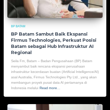
BP BATAM
BP Batam Sambut Baik Ekspansi
Firmus Technologies, Perkuat Posisi
Batam sebagai Hub Infrastruktur AI
Regional
Seila Fm, Batam – Badan Pengusahaan (BP) Batam
menyambut baik rencana ekspansi perusahaan
infrastruktur kecerdasan buatan (Artificial Intelligence/AI)
asal Australia, Firmus Technologies Pty Ltd., yang akan
membangun proyek pusat data AI pertamanya di
Indonesia melalui
Read more…