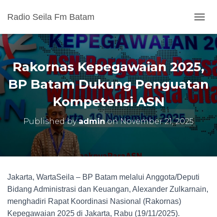
Radio Seila Fm Batam
T
O
G
G
L
Rakornas Kepegawaian 2025,
E
N
BP Batam Dukung Penguatan
A
Kompetensi ASN
V
I
G
Published by
admin
on
November 21, 2025
A
T
I
O
N
Jakarta, WartaSeila – BP Batam melalui Anggota/Deputi
Bidang Administrasi dan Keuangan, Alexander Zulkarnain,
menghadiri Rapat Koordinasi Nasional (Rakornas)
Kepegawaian 2025 di Jakarta, Rabu (19/11/2025).